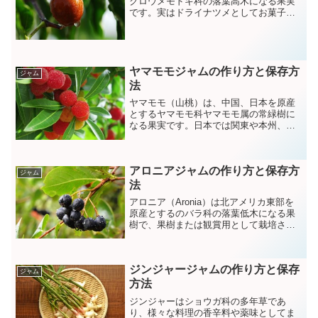
クロウメモドキ科の落葉高木になる果実
です。実はドライナツメとしてお菓子な
どに使われるほかジャムなどに加工され
ています。またナツメには体を温める効
果があると言われており古くから生薬と
しても利用されてきました。
ヤマモモジャムの作り方と保存方
ジャム
法
ヤマモモ（山桃）は、中国、日本を原産
とするヤマモモ科ヤマモモ属の常緑樹に
なる果実です。日本では関東や本州、四
国などに自生します。果実は酸味があり
生食されるほかジャムや果実酒、などに
も利用されています。
アロニアジャムの作り方と保存方
ジャム
法
アロニア（Aronia）は北アメリカ東部を
原産とするのバラ科の落葉低木になる果
樹で、果樹または観賞用として栽培され
ています。アロニアには強い渋みがあり
ますがその成分はアントシアニンによる
ものです。
ジンジャージャムの作り方と保存
ジャム
方法
ジンジャーはショウガ科の多年草であ
り、様々な料理の香辛料や薬味としてま