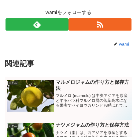
wamiをフォローする
wami
関連記事
マルメロジャムの作り方と保存方
ジャム
法
マルメロ (marmelo) は中央アジアを原産
とするバラ科マルメロ属の落葉高木にな
る果実でセイヨウカリンとも呼ばれてい
ます。
ナツメジャムの作り方と保存方法
ジャム
ナツメ（棗）は、西アジアを原産とする