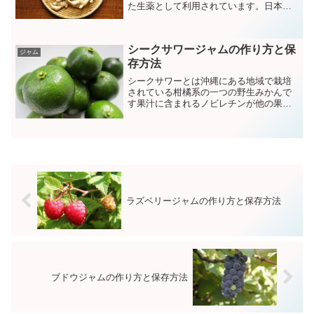
た生薬として利用されています。日本で
は高知県の生姜が有名で全国に発送され
ています。
シークサワージャムの作り方と保
ジャム
存方法
シークサワーとは沖縄にある地域で栽培
されている柑橘系の一つの野生みかんで
す果汁に含まれるノビレチンが他の果実
と比べてダントツの含有量です。
ラズベリージャムの作り方と保存方法
ブドウジャムの作り方と保存方法