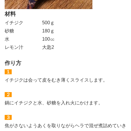
材料
イチジク 500ｇ
砂糖 180ｇ
水 100㏄
レモン汁 大匙2
作り方
１
イチジクは会って皮をむき薄くスライスします。
２
鍋にイチジクと水、砂糖を入れ火にかけます。
３
焦がさないようあくを取りながらヘラで混ぜ煮詰めていき