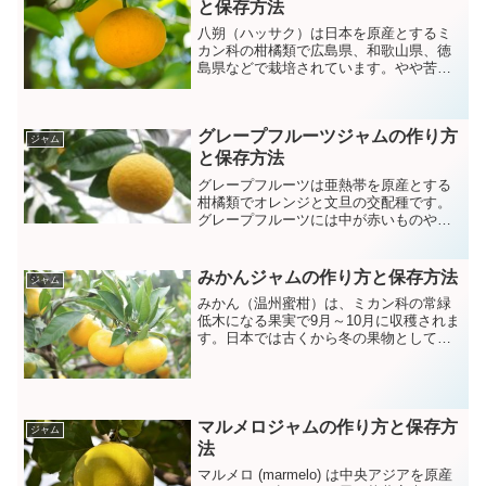
と保存方法
八朔（ハッサク）は日本を原産とするミ
カン科の柑橘類で広島県、和歌山県、徳
島県などで栽培されています。やや苦み
と酸味があり生食としては中袋も剥いで
から食べられています。
グレープフルーツジャムの作り方
ジャム
と保存方法
グレープフルーツは亜熱帯を原産とする
柑橘類でオレンジと文旦の交配種です。
グレープフルーツには中が赤いものやピ
ンクのものなど様々な種類があります
が、ここではホワイト系のグレープフル
ーツを使用しています。
みかんジャムの作り方と保存方法
ジャム
みかん（温州蜜柑）は、ミカン科の常緑
低木になる果実で9月～10月に収穫されま
す。日本では古くから冬の果物として親
しまれており和歌山県や愛媛県などが産
地としてよく知られています。
マルメロジャムの作り方と保存方
ジャム
法
マルメロ (marmelo) は中央アジアを原産