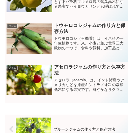
とするバラ科マルメロ属の落葉高木にな
る果実でセイヨウカリンとも呼ばれてい
ます。
トウモロコシジャムの作り方と保
ジャム
存方法
トウモロコシ（玉蜀黍）は、イネ科の一
年生植物です。米、小麦と並ぶ世界三大
穀物の一つで、食料や飼料、加工品とし
て世界中で消費されています。独特の甘
みがり焼いたり、ゆでたり、ポタージュ
や菓子缶詰めなどさまざまな料理に使用
アセロラジャムの作り方と保存方
されています。
ジャム
法
アセロラ（acerola）は、インド諸島やア
メリカなどを原産キントラノオ科の常緑
低木になる果実です。鮮やかなサクラン
ボに似た赤い果実をつけジャムやジュー
スゼリーなどに利用されています。
プルーンジャムの作り方と保存方法