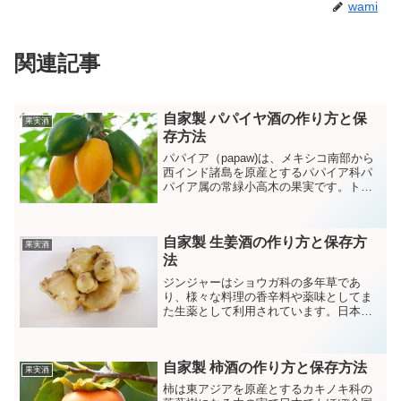
wami
関連記事
自家製 パパイヤ酒の作り方と保
果実酒
存方法
パパイア（papaw)は、メキシコ南部から
西インド諸島を原産とするパパイア科パ
パイア属の常緑小高木の果実です。トロ
ピカルなムード漂うパパイアの実は生食
のほか、ドライフルーツやジュースジャ
ムなどに加工されて利用されます。
自家製 生姜酒の作り方と保存方
果実酒
法
ジンジャーはショウガ科の多年草であ
り、様々な料理の香辛料や薬味としてま
た生薬として利用されています。日本で
は高知県の生姜が有名で全国に発送され
ています。
自家製 柿酒の作り方と保存方法
果実酒
柿は東アジアを原産とするカキノキ科の