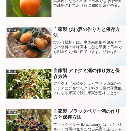
落葉樹になる木の実で日本でもほぼ全国
で栽培されており特に和歌山県や奈良県
が生産量が高いことで知られています。
柿には渋柿と甘柿があり渋柿でつくる干
し柿は冬の風物詩でもあります。
自家製 びわ酒の作り方と保存方
果実酒
法
びわ（枇杷）は、中国南西部を原産とす
るバラ科の常緑高木になる果実で日本で
も四国や九州に自ています。びわは西瓜
とともに夏の風物詩で甘い香りとやさし
い味が好まれ生食されるほか、シロップ
漬けやリキュールなどに加工されます。
自家製 アキグミ酒の作り方と保
果実酒
存方法
アキグミ（秋茱萸）はヒマラヤ山脈から
アジアに分布するグミ科グミ属の落葉低
木になる果実で秋に果実が熟すことから
秋グミと呼ばれています。果実は酸味が
あり生食されるほか果実酒などに利用さ
れます。
自家製 ブラックベリー酒の作り
果実酒
方と保存方法
ブラックベリー (Blackberry) は、バラ科
キイチゴ属の低木になる果実で主にジャ