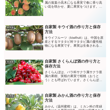
属の落葉小高木になる果実で春に香り高
い花を咲かせ、夏に果実をつけます。ジ
ューシーで甘みのある果実は生食される
ほか、缶詰やジュース、ジャムなどさま
ざまに加工されています。
自家製 キウイ酒の作り方と保存
果実酒
方法
キウイフルーツ（kiwifruit）は、中国を原
産とするマタタビ科マタタビ属の蔓性植
物になる果実です。果実は生食されるほ
か、ジュースやジャム、サラダやリキュ
ールなどさまざまに加工され利用されて
います。ビタミンＣが豊富に含まれその
自家製 さくらんぼ酒の作り方と
含有量は果物の中でもトップクラスと言
果実酒
われています。
保存方法
さくらんぼは、バラ科サクラ属サクラ亜
属の果樹、実桜の果実で桜桃（おうと
う）とも呼ばれています。さくらんぼに
はカロテンや鉄分が豊富に含まれていま
す。
自家製 みかん酒の作り方と保存
果実酒
方法
みかん（温州蜜柑）は、ミカン科の常緑