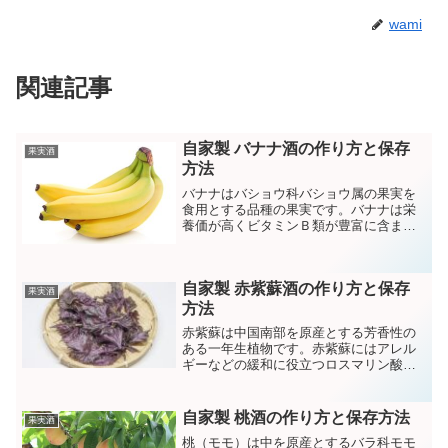
wami
関連記事
自家製 バナナ酒の作り方と保存
果実酒
方法
バナナはバショウ科バショウ属の果実を
食用とする品種の果実です。バナナは栄
養価が高くビタミンＢ類が豊富に含まれ
ているため、エネルギーの継続時間が長
いことでも知られておりスポーツの合間
の栄養補給や朝食などにも利用されてい
自家製 赤紫蘇酒の作り方と保存
ます。
果実酒
方法
赤紫蘇は中国南部を原産とする芳香性の
ある一年生植物です。赤紫蘇にはアレル
ギーなどの緩和に役立つロスマリン酸や
ルテオリンがふくまれているほか、抗酸
化作用のあるビタミンCをはじめビタミン
EやKが豊富に含まれています。
自家製 桃酒の作り方と保存方法
果実酒
桃（モモ）は中を原産とするバラ科モモ