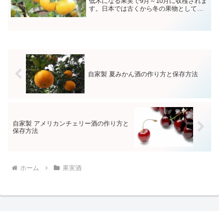
低木になる果実で9月～10月に収穫されま
す。日本では古くから冬の果物として親
しまれており和歌山県や愛媛県などが産
地としてよく知られています。みかんに
はビタミンＣやβ―カロテンが豊富に含ま
れているため免疫力高める効果があり風
邪予防や疲労回復に役立ちます。
自家製 夏みかん酒の作り方と保存方法
自家製 アメリカンチェリー酒の作り方と
保存方法
ホーム
果実酒