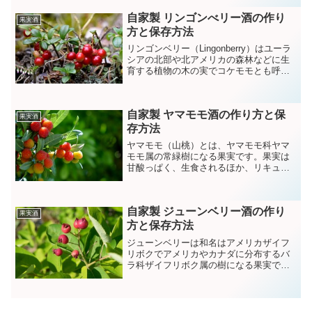
ルが豊富に含まれており、疲労回復や夏
自家製 リンゴンべリー酒の作り
バテ防止、風邪予防などにおススメで
果実酒
す。
方と保存方法
リンゴンベリー（Lingonberry）はユーラ
シアの北部や北アメリカの森林などに生
育する植物の木の実でコケモモとも呼ば
れています。
自家製 ヤマモモ酒の作り方と保
果実酒
存方法
ヤマモモ（山桃）とは、ヤマモモ科ヤマ
モモ属の常緑樹になる果実です。果実は
甘酸っぱく、生食されるほか、リキュー
ルやジャムなどに利用されています。
自家製 ジューンベリー酒の作り
果実酒
方と保存方法
ジューンベリーは和名はアメリカザイフ
リボクでアメリカやカナダに分布するバ
ラ科ザイフリボク属の樹になる果実で
す。6月頃に赤い実をつけることでジュー
ンベリーと呼ばれるようになりました。
日本ではまだあまりなじみのない果実で
すが近年、観賞用として少しずつ普及さ