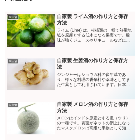
自家製 ライム酒の作り方と保存
果実酒
方法
ライム (Lime) は、柑橘類の一種で熱帯地
域を原産とする低木になる果実です。酸
味が強くジュースやリキュールなどに利
用されています。
自家製 生姜酒の作り方と保存方
果実酒
法
ジンジャーはショウガ科の多年草であ
り、様々な料理の香辛料や薬味としてま
た生薬として利用されています。日本で
は高知県の生姜が有名で全国に発送され
ています。
自家製 メロン酒の作り方と保存
果実酒
方法
メロンはインドを原産とする瓜（ウリ）
の一種です。表面がネットの網上になっ
たマスクメロンは高級な果物として知ら
れていますがマクワウリなどもメロンの
一つです。メロンにはビタミンやミネラ