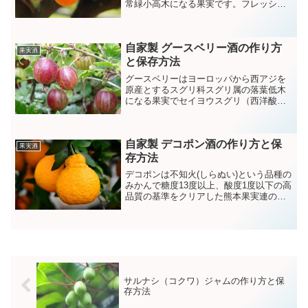
常緑小高木になる果実です。フレッシュ
な果実は生食されるほかジュースやジャ
ム、スムージーなどに利用されます。
自家製 グースベリー酒の作り方
果実酒
と保存方法
グースベリーはヨーロッパから西アジを
原産とするスグリ科スグリ属の落葉低木
になる果実でセイヨウスグリ（西洋酸
塊）とも呼ばれています。果実には甘み
がありジャムやゼリーに利用されていま
す。
自家製 デコポン酒の作り方と保
果実酒
存方法
デコポンは不知火(しらぬい)という品種の
みかんで糖度13度以上、酸度1度以下の高
品質の基準をクリアした熊本果実連の登
録商標です。爽やかで甘酸っぱくジュー
シーな味が特徴のデコポンにはビタミン
Ｃやクエン酸、ペクチン、カリウムなど
の栄養成分が豊富に含まれています。
サルナシ（コクワ）ジャムの作り方と保
存方法