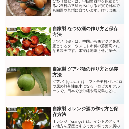
びわ（枇杷）は、中国南西部を原産とす
るバラ科の常緑高木になる果実で日本で
も四国や九州に自ています。びわは西瓜
とともに夏の風物詩で甘い香りとやさし
い味が好まれ生食されるほか、シロップ
漬けやリキュールなどに加工されます。
自家製 なつめ酒の作り方と保存
果実酒
方法
ナツメ（棗）は、中国から西アジアを原
産とするクロウメモドキ科の落葉高木に
なる果実です。果実は乾燥させお菓子の
材料に使われるほか生薬としても利用さ
れています。
自家製 グアバ酒の作り方と保存
果実酒
方法
グアバ（guava）は、フトモモ科バンジロ
ウ属の熱帯性低木になるトロピカルフル
ーツで、日本では沖縄や鹿児島などに自
生しています。グアバにはビタミンＣが
豊富に含まれておりその含有量はレモン
の2倍に匹敵すると言われています。
自家製 オレンジ酒の作り方と保
果実酒
存方法
オレンジ（orange）は、インドのアッサ
ム地方を原産とするミカン科ミカン属の