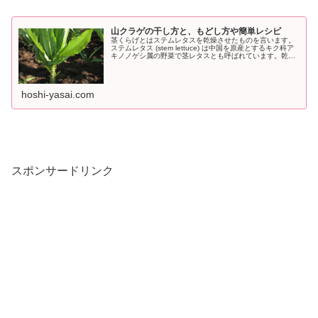
山クラゲの干し方と、もどし方や簡単レシピ
茎くらげとはステムレタスを乾燥させたものを言います。
ステムレタス (stem lettuce) は中国を原産とするキク科ア
キノノゲシ属の野菜で茎レタスとも呼ばれています。乾燥
させた山クラゲはコリコリとした食感が好まれナムルや煮
物などに利用さ...
hoshi-yasai.com
スポンサードリンク