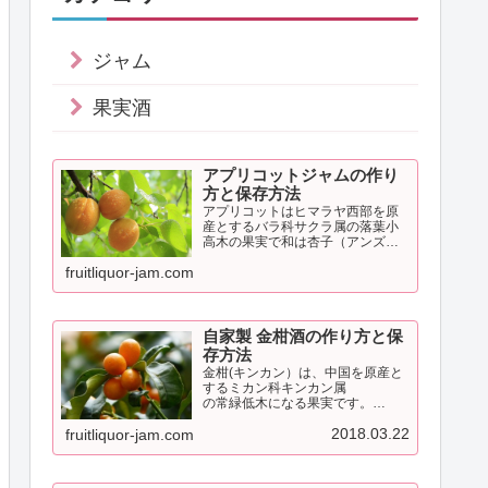
ジャム
果実酒
アプリコットジャムの作り
方と保存方法
アプリコットはヒマラヤ西部を原
産とするバラ科サクラ属の落葉小
高木の果実で和は杏子（アンズ）
です。日本では主に青森県や長野
fruitliquor-jam.com
県で栽培されています。アプリコ
ットには独特の酸味がありこの酸
味はリンゴ酸やクエン酸などが含
まれているためです。
自家製 金柑酒の作り方と保
存方法
金柑(キンカン）は、中国を原産と
するミカン科キンカン属
の常緑低木になる果実です。
果実はそのままでは酸味が強くジ
2018.03.22
fruitliquor-jam.com
ャムや甘露煮などに利用さ
れています。
金柑にはレモンに匹敵する豊富な
ビタミンＣが含まれ古くか