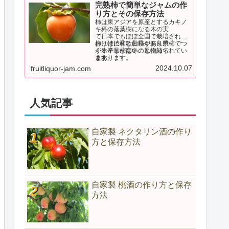
ら疲労回復やのどに効く民間薬と
完熟柿で簡単なジャムの作
して重宝されてきました。
り方とその保存方法
柿は東アジアを原産とするカキノ
キ科の落葉樹になる木の実
で日本でもほぼ全国で栽培されて
おり特に和歌山県や奈良県
柿には渋柿と甘柿があり渋柿でつ
が生産量が高いことで知られてい
くる干し柿は冬の風物詩で
ます。
もあります。
2024.10.07
fruitliquor-jam.com
人気記事
自家製 ネクタリン酒の作り
方と保存方法
自家製 桃酒の作り方と保存
方法