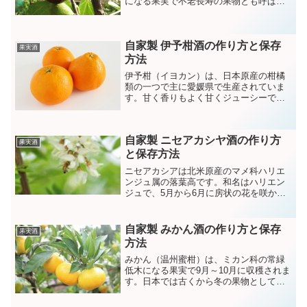
になる果実で不老長寿の果物とも呼ばれ
ています。果実はとしても食べられます
が乾燥イチジクとすることが多くパンや
クッキーなどに練りこんだりジャムやコ
自家製 伊予柑酒の作り方と保存
ンポートなどに利用されています。
果実酒
方法
伊予柑（イヨカン）は、日本原産の柑橘
類の一つで主に愛媛県で生産されていま
す。甘く香りもよく甘くジューシーで生
食されるほかジュースやジャムなどにも
利用されています。
自家製 ニセアカシヤ酒の作り方
果実酒
と保存方法
ニセアカシアは北米原産のマメ科ハリエ
ンジュ属の落葉高です。和名はハリエン
ジュで、5月から6月に房状の花を咲かせ
ます。アカシア酒には強い花の香りがあ
り、リラックス効果があるといわれてい
ます。
自家製 みかん酒の作り方と保存
果実酒
方法
みかん（温州蜜柑）は、ミカン科の常緑
低木になる果実で9月～10月に収穫されま
す。日本では古くから冬の果物として親
しまれており和歌山県や愛媛県などが産
地としてよく知られています。みかんに