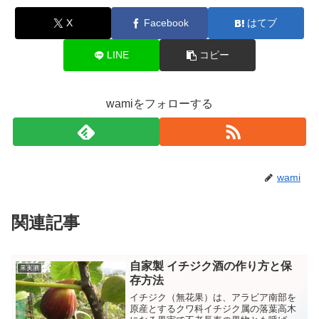
X
Facebook
はてブ
LINE
コピー
wamiをフォローする
wami
関連記事
自家製 イチジク酒の作り方と保
果実酒
存方法
イチジク（無花果）は、アラビア南部を
原産とするクワ科イチジク属の落葉高木