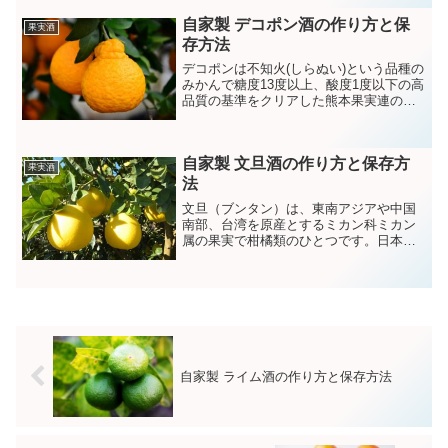
はビタミンＣやβ―カロテンが豊富に含ま
自家製 デコポン酒の作り方と保
れているため免疫力高める効果があり風
果実酒
邪予防や疲労回復に役立ちます。
存方法
デコポンは不知火(しらぬい)という品種の
みかんで糖度13度以上、酸度1度以下の高
品質の基準をクリアした熊本果実連の登
録商標です。爽やかで甘酸っぱくジュー
シーな味が特徴のデコポンにはビタミン
Ｃやクエン酸、ペクチン、カリウムなど
自家製 文旦酒の作り方と保存方
の栄養成分が豊富に含まれています。
果実酒
法
文旦（ブンタン）は、東南アジアや中国
南部、台湾を原産とするミカン科ミカン
属の果実で柑橘類のひとつです。日本で
は主に西日本で栽培されており高知県、
熊本県、鹿児島県などがとくに有名で
す。
自家製 ライム酒の作り方と保存方法