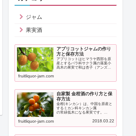
ジャム
果実酒
アプリコットジャムの作り
方と保存方法
アプリコットはヒマラヤ西部を原
産とするバラ科サクラ属の落葉小
高木の果実で和は杏子（アンズ）
です。日本では主に青森県や長野
fruitliquor-jam.com
県で栽培されています。アプリコ
ットには独特の酸味がありこの酸
味はリンゴ酸やクエン酸などが含
まれているためです。
自家製 金柑酒の作り方と保
存方法
金柑(キンカン）は、中国を原産と
するミカン科キンカン属
の常緑低木になる果実です。
果実はそのままでは酸味が強くジ
2018.03.22
fruitliquor-jam.com
ャムや甘露煮などに利用さ
れています。
金柑にはレモンに匹敵する豊富な
ビタミンＣが含まれ古くか