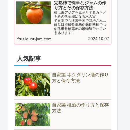
ら疲労回復やのどに効く民間薬と
完熟柿で簡単なジャムの作
して重宝されてきました。
り方とその保存方法
柿は東アジアを原産とするカキノ
キ科の落葉樹になる木の実
で日本でもほぼ全国で栽培されて
おり特に和歌山県や奈良県
柿には渋柿と甘柿があり渋柿でつ
が生産量が高いことで知られてい
くる干し柿は冬の風物詩で
ます。
もあります。
2024.10.07
fruitliquor-jam.com
人気記事
自家製 ネクタリン酒の作り
方と保存方法
自家製 桃酒の作り方と保存
方法