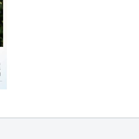
果
形
月
に